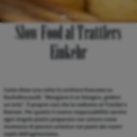
Slow Food al Trattlers
Einkehr
Come disse una volta lo scrittore francese La
Rochefoucauld: "Mangiare è un bisogno, godere
un'arte". È proprio così che la vediamo al Trattler's
Retreat. Per questo è nostra responsabilità servire
ogni singolo piatto preparato con amore come
momento di piacere artistico nei piatti dei nostri
ospiti dell'agriturismo.