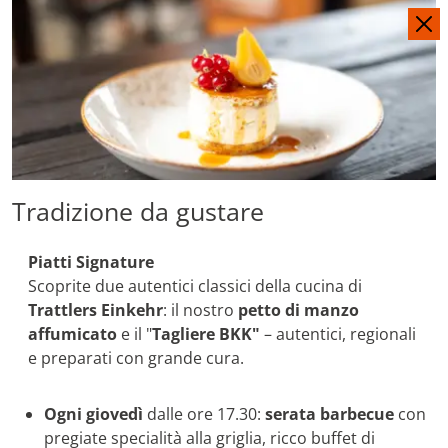
DE
EN
Tradizione da gustare
Piatti Signature
Scoprite due autentici classici della cucina di
Trattlers Einkehr
: il nostro
petto di manzo
affumicato
e il "
Tagliere BKK"
– autentici, regionali
e preparati con grande cura.
Ogni giovedì
dalle ore 17.30:
s
erata barbecue
con
pregiate specialità alla griglia, ricco buffet di