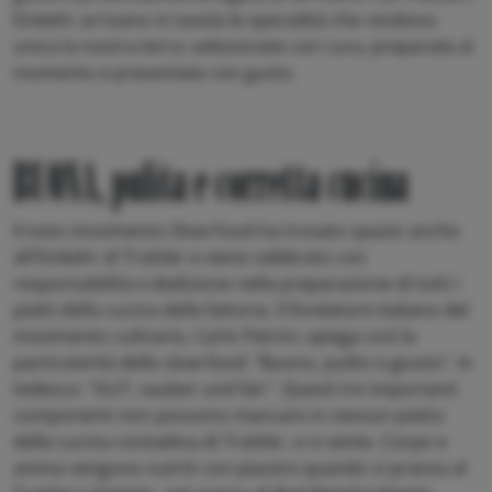
Einkehr arrivano in tavola le specialità che rendono
unica la nostra terra: selezionate con cura, preparate al
momento e presentate con gusto.
BUONA, pulita e corretta cucina
Il noto movimento Slow Food ha trovato spazio anche
all'Einkehr di Trattler e viene celebrato con
responsabilità e dedizione nella preparazione di tutti i
piatti della cucina della fattoria. Il fondatore italiano del
movimento culinario, Carlo Petrini, spiega così la
particolarità dello slow food: "Buono, pulito e giusto". In
tedesco: "GUT, sauber und fair". Questi tre importanti
componenti non possono mancare in nessun piatto
della cucina contadina di Trattler, e si sente. Corpo e
anima vengono nutriti con piacere quando si pranza al