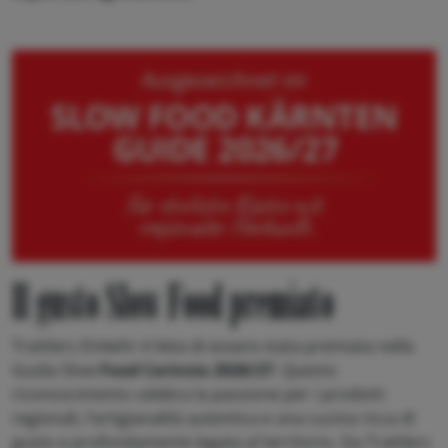
Il gusto Slow Food premiato
Trattlers Einkehr è lieta di essere stata premiata nella
Guida Slow
Food Carinzia 2026/27
. Questo
riconoscimento celebra la passione per i prodotti
regionali, l’artigianalità autentica e una cucina ricca di
gusto e profondamente legata al territorio. Da Trattlers