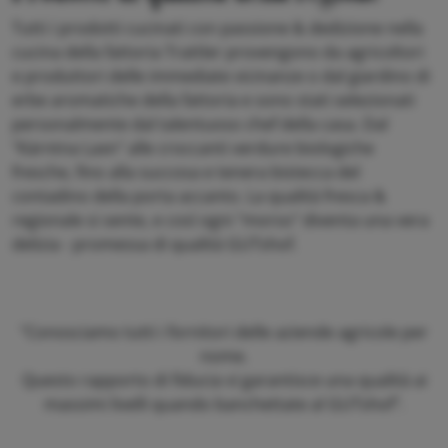
Tutti i prodotti cucinati con passione & dedizione nella
cucina della fattoria Trattler provengono da agricoltori
e produttori delle immediate vicinanze o dal giardino di
erbe aromatiche della fattoria e sono stati selezionati
personalmente dal talentuoso chef della casa. Dal
"Kärntna Laxn" alle croccanti verdure biologiche
fresche, fino alla succosa e tenera bistecca del
contadino della porta accanto. La qualità fresca &
regionale si sente, e così ogni "morso" diventa una vera
delizia - promessa di qualità GUTshof.
"Conosciamo tutti i fornitori delle aziende agricole per
nome.
Questo rapporto di fiducia vi garantisce una qualità ai
massimi livelli quando banchettate al GUTshof".