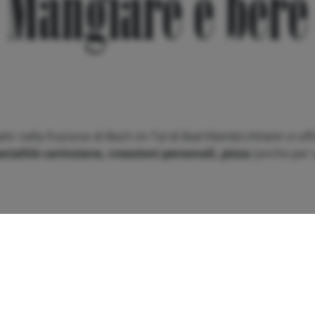
Mangiare e bere
hr nella frazione di Bach im Tal di Bad Kleinkirchheim vi off
ecialità carinziane, creazioni personali, pizza
(anche per a
stube e