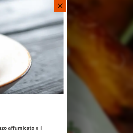
nzo affumicato
e il