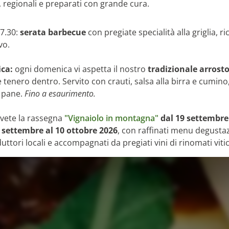
, regionali e preparati con grande cura.
7.30:
s
erata barbecue
con pregiate specialità alla griglia, ri
vo.
ica:
ogni domenica vi aspetta il nostro
tradizionale arrosto
 tenero dentro. Servito con crauti, salsa alla birra e cumino,
i pane.
Fino a esaurimento.
ivete la rassegna
"Vignaiolo in montagna"
dal 19 settembre
 settembre al 10 ottobre 2026
, con raffinati menu degustaz
tori locali e accompagnati da pregiati vini di rinomati vitic