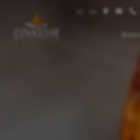
DE
EN
Risto