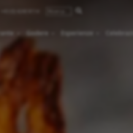
+43 (0) 4240 8114
rante
Godere
Esperienze
Celebraz