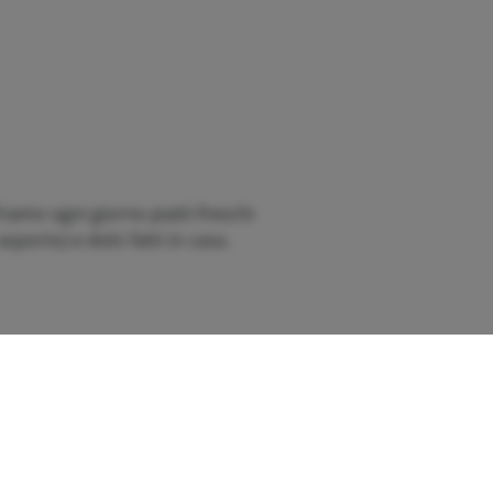
riamo ogni giorno piatti freschi
sporto) e dolci fatti in casa.