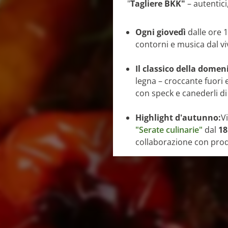
"
Tagliere BKK"
– autentici
Ogni giovedì
dalle ore 1
contorni e musica dal vi
Il classico della domen
legna – croccante fuori e
con speck e canederli d
Highlight d'autunno:
V
"Serate culinarie"
dal
18
collaborazione con produt