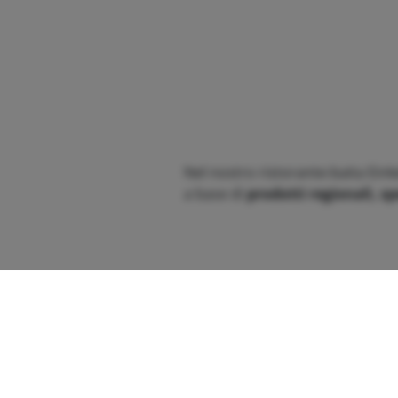
Nel nostro ristorante-baita Einke
a base di
prodotti regionali, sp
Accomodatevi nelle accoglienti 