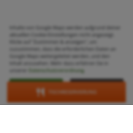
Inhalte von Google Maps werden aufgrund deiner
aktuellen Cookie-Einstellungen nicht angezeigt.
Klicke auf "Zustimmen & anzeigen", um
zuzustimmen, dass die erforderlichen Daten an
Google Maps weitergeleitet werden, und den
Inhalt anzusehen. Mehr dazu erfahren Sie in
unserer
Datenschutzverordnung
.
Zustimmen &
Cookie-
anzeigen
Einstellungen
TISCHRESERVIERUNG