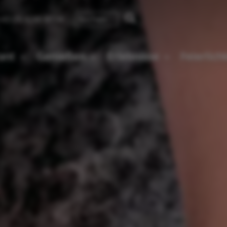
43 (0) 4240 8114
ant
Genießen
Erlebnisse
Feierlic