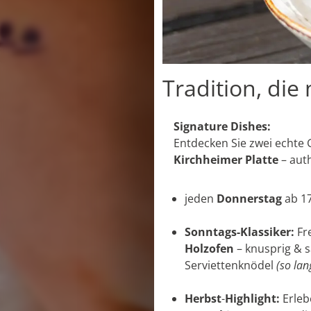
Tradition, di
Signature Dishes:
Entdecken Sie zwei echte G
Kirchheimer Platte
– auth
jeden
Donnerstag
ab 17
Sonntags-Klassiker:
Fr
Holzofen
– knusprig & s
Serviettenknödel
(so lan
Herbst
-
Highlight:
Erleb