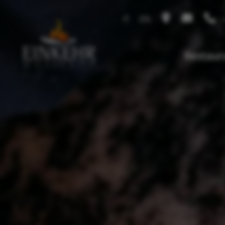
IT
EN
+
Restaur