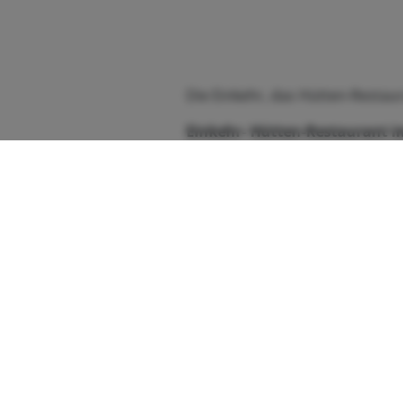
Die Einkehr, das Hütten-Restaur
Einkehr- Hütten-Restaurant i
Teichstraße 7
9546 Bad Kleinkirchheim
Kärnten - Österreich
Telefon:
+43 (0) 4240 8114
einkehr@trattlerhof.at