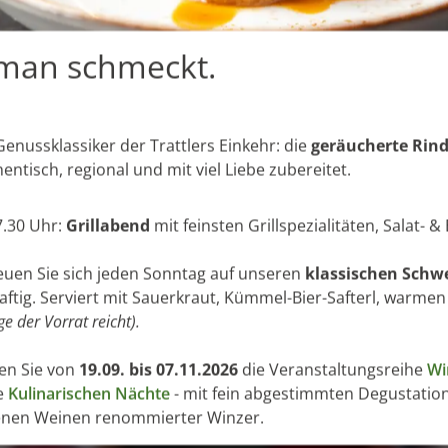
e man schmeckt.
enussklassiker der Trattlers Einkehr: die
geräucherte Rin
entisch, regional und mit viel Liebe zubereitet.
.30 Uhr:
Grillabend
mit feinsten Grillspezialitäten, Salat- &
euen Sie sich jeden Sonntag auf unseren
klassischen Schw
aftig. Serviert mit Sauerkraut, Kümmel-Bier-Safterl, warmen
ge der Vorrat reicht).
en Sie von
19.09. bis 07.11.2026
die Veranstaltungsreihe
Wi
e
Kulinarischen Nächte
- mit fein abgestimmten Degustatio
enen Weinen renommierter Winzer.