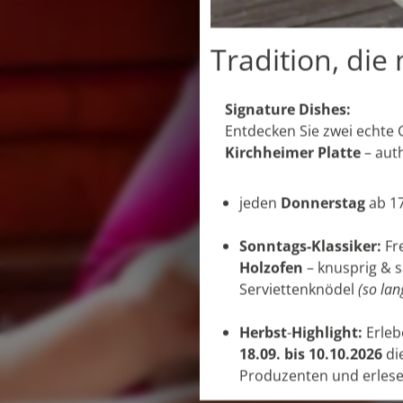
Tradition, di
Signature Dishes:
Entdecken Sie zwei echte G
Kirchheimer Platte
– auth
jeden
Donnerstag
ab 17
Sonntags-Klassiker:
Fr
Holzofen
– knusprig & s
Serviettenknödel
(so lan
Herbst
-
Highlight:
Erleb
18.09. bis 10.10.2026
di
Produzenten und erles