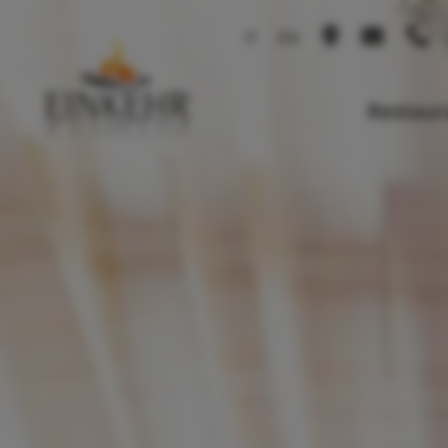
IT
EN
+
Restaur