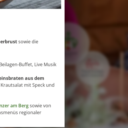
derbrust
sowie die
 Beilagen-Buffet, Live Musik
einsbraten aus dem
 Krautsalat mit Speck und
nzer am Berg
sowie von
nsmenüs regionaler