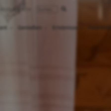
43 (0) 4240 8114
ant
Genießen
Erlebnisse
Feierlic