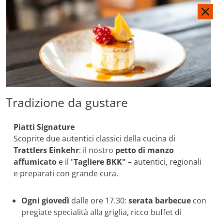
DE
EN
Tradizione da gustare
Piatti Signature
Scoprite due autentici classici della cucina di
Trattlers Einkehr
: il nostro
petto di manzo
affumicato
e il "
Tagliere BKK"
– autentici, regionali
e preparati con grande cura.
Ogni giovedì
dalle ore 17.30:
s
erata barbecue
con
pregiate specialità alla griglia, ricco buffet di