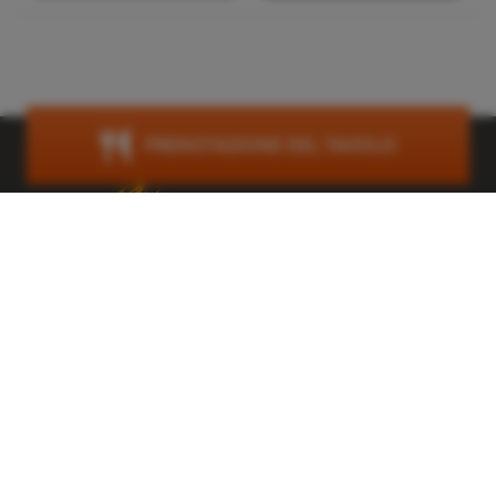
PRENOTAZIONE DEL TAVOLO
Trattlers Einkehr
Teichstraße 7
A-9546 Bad Kleinkirchheim
Österreich
+43 (0) 4240 8114
einkehr@trattlerhof.at