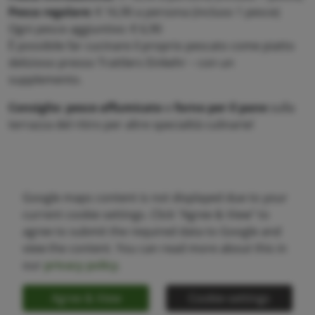
Pesca regolare:
€ 16,90 a persona (incluso 1 pesce)
Ogni pesce aggiuntivo: € 6,90
È possibile far cucinare il proprio pescato come piatto
delizioso presso Trattlers Einkehr – con un
supplemento.
Consiglio: pesce affumicato
e
forno per il pane
sulla
terrazza del ritiro per altre specialità culinarie!
Google maps content is not displayed due to your
current cookie settings. Click "Agree & View" to
agree to submit the required data to Google and
view the content. You can read more about this in
our
privacy policy
.
Agree & View
Cookie-settings