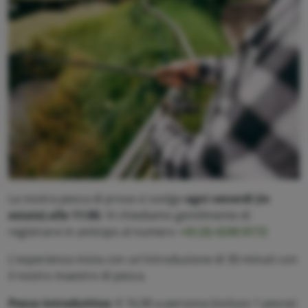
La nostra pesca di prova si svolge
ogni venerdi (in
estate) alle 11:00.
Vi chiediamo gentilmente di
registrarvi in ​​anticipo al numero
+43 (0) 4240 8172
L'esperienza inizia con un'introduzione di 30 minuti con
il nostro maestro di pesca.
Pesca introduttiva:
€ 16,90 a persona (incluso 1 pesce)