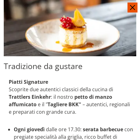
DE
EN
Tradizione da gustare
Piatti Signature
Scoprite due autentici classici della cucina di
Trattlers Einkehr
: il nostro
petto di manzo
affumicato
e il "
Tagliere BKK"
– autentici, regionali
e preparati con grande cura.
Ogni giovedì
dalle ore 17.30:
s
erata barbecue
con
pregiate specialità alla griglia, ricco buffet di