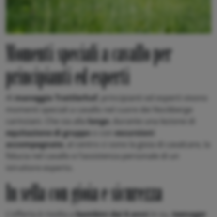
Momenti speciali a cavallo per
principianti ed esperti
Al
maneggio Trattlerhof
, principianti ed esperti vivono
momenti speciali a cavallo nel cuore dei Nockberge
carinziani. Che sia alla
longe
, durante una lezione di
equitazione di gruppo
o con
escursioni
accompagnate
, al centro ci sono la gioia di cavalcare, la
fiducia nel cavallo e l’assistenza personale di un
istruttore esperto.
In sella con gioia e sicurezza
L’offerta è rivolta a
bambini dai 6 anni
in su,
teenager