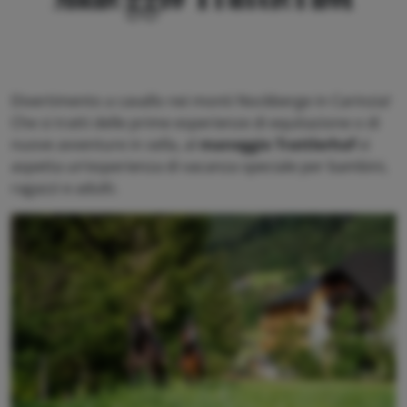
Divertimento a cavallo nei monti Nockberge in Carinzia!
Che si tratti delle prime esperienze di equitazione o di
nuove avventure in sella, al
maneggio Trattlerhof
vi
aspetta un’esperienza di vacanza speciale per bambini,
ragazzi e adulti.