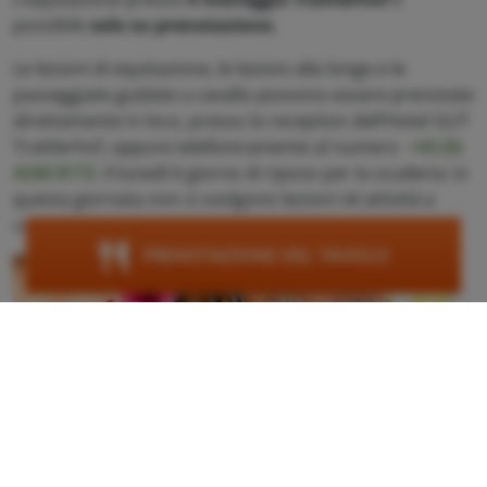
possibile
solo su prenotazione.
Le lezioni di equitazione, le lezioni alla longe e le
passeggiate guidate a cavallo possono essere prenotate
direttamente in loco, presso la reception dell’Hotel GUT
Trattlerhof, oppure telefonicamente al numero
+43 (0)
4240 8172
. Il lunedì è giorno di riposo per la scuderia: in
questa giornata non si svolgono lezioni né attività a
cavallo.
PRENOTAZIONE DEL TAVOLO