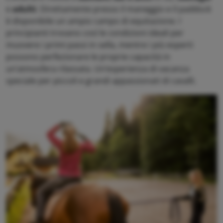
e
adulti
. Direttamente presso il maneggio e il paddock
è disponibile un ampio campo di equitazione. I
principianti trovano così le condizioni ideali per
muovere i primi passi in sella, mentre i più esperti
possono perfezionare le proprie capacità in
un’atmosfera rilassata. Un’esperienza di vacanza
speciale per piccoli e grandi appassionati di cavalli.