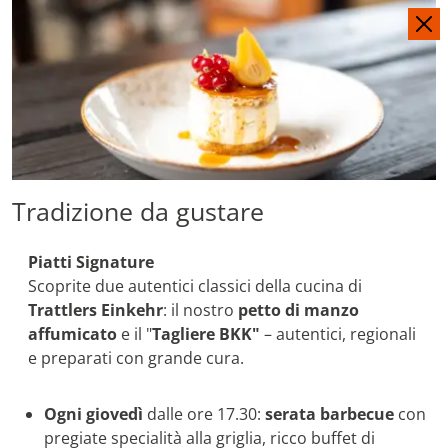
DE
EN
Tradizione da gustare
Piatti Signature
Scoprite due autentici classici della cucina di
Trattlers Einkehr
: il nostro
petto di manzo
affumicato
e il "
Tagliere BKK"
– autentici, regionali
e preparati con grande cura.
Ogni giovedì
dalle ore 17.30:
s
erata barbecue
con
pregiate specialità alla griglia, ricco buffet di