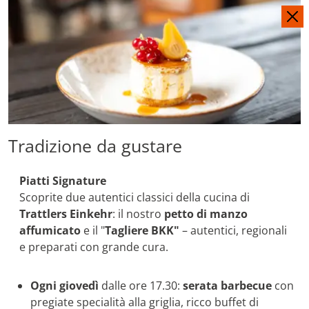
DE
EN
Tradizione da gustare
Piatti Signature
Scoprite due autentici classici della cucina di
Trattlers Einkehr
: il nostro
petto di manzo
affumicato
e il "
Tagliere BKK"
– autentici, regionali
e preparati con grande cura.
Ogni giovedì
dalle ore 17.30:
s
erata barbecue
con
pregiate specialità alla griglia, ricco buffet di