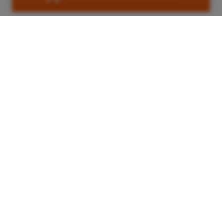
Trattlers Einkehr
Teichstraße 7
A-9546 Bad Kleinkirchheim
Österreich
+43 (0) 4240 8114
einkehr@trattlerhof.at