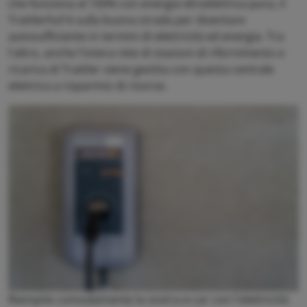
che funziona al 100% con energia idroelettrica pura, il
Trattlerhof è sulla buona strada per diventare
autosufficiente in termini di elettricità ed energia. Tra
l'altro, anche l'intera rete di stazioni di rifornimento e
ricarica di Trattler viene gestita con questa centrale
elettrica a risparmio di risorse.
Riempite comodamente la vostra e-car con l'elettricità