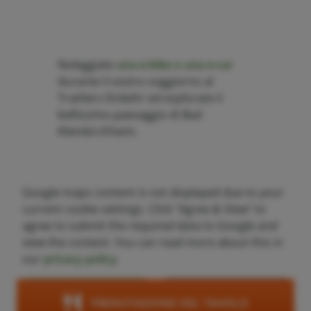
Noleggiate
una e-bike o una e-car
durante il vostro soggiorno al
Trattlers Einkehr ed esplorate il
bellissimo paesaggio di Bad
Kleinkirchheim.
Google maps content is not displayed due to your
current cookie settings. Click "Agree & View" to
agree to submit the required data to Google and
view the content. You can read more about this in
our
privacy policy
.
Agree & View
Cookie-settings
PRENOTAZIONE DEL TAVOLO