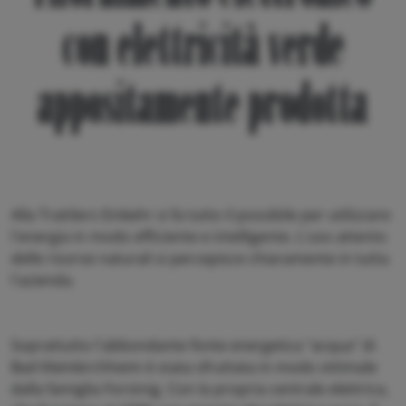
con elettricità verde
appositamente prodotta
Alla Trattlers Einkehr si fa tutto il possibile per utilizzare
l'energia in modo efficiente e intelligente. L'uso attento
delle risorse naturali si percepisce chiaramente in tutta
l'azienda.
Soprattutto l'abbondante fonte energetica "acqua" di
Bad Kleinkirchheim è stata sfruttata in modo ottimale
dalla famiglia Forstnig. Con la propria centrale elettrica,