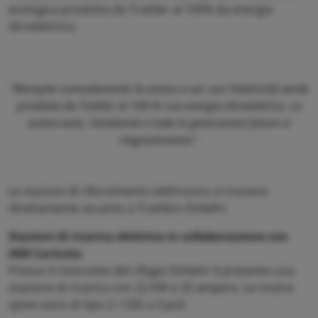
ecologica prodotta da Trattler al 100% da energia
idroelettrica.
"Riempite comodamente la vostra e-car con l'elettricità verde
prodotta da Trattler al 100 % con energia idroelettrica. La
vostra auto, l'ambiente e tutte le generazioni future vi
ringrazieranno".
Le stazioni di rifornimento elettronico si trovano
direttamente accanto a Trattlers Einkehr.
Stazioni di ricarica elettrica in collaborazione con
IAM Carinzia:
Presso il ristorante del rifugio Einkehr è presente una
stazione di ricarica con 22 KW e 32 ampere. Le nostre
spine sono di tipo 2 / CEE a 3 poli.